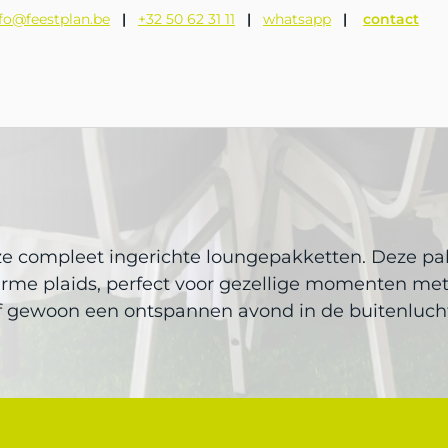
fo@feestplan.be
|
+32 50 62 31 11
|
whatsapp
|
contact
n
onze compleet ingerichte loungepakketten. Deze p
me plaids, perfect voor gezellige momenten met vr
 of gewoon een ontspannen avond in de buitenluch
 Feestplan