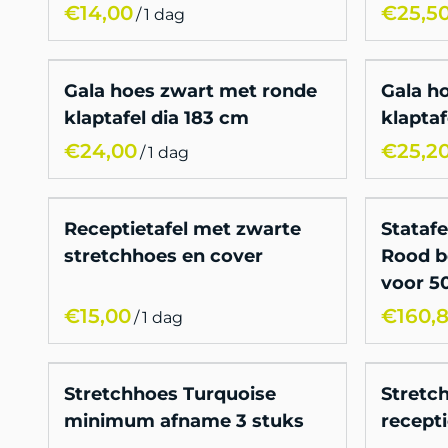
/
Gala hoes zwart met ronde
Gala h
klaptafel dia 183 cm
klaptaf
/
Receptietafel met zwarte
Stataf
stretchhoes en cover
Rood b
voor 5
/
Stretchhoes Turquoise
Stretc
minimum afname 3 stuks
recepti