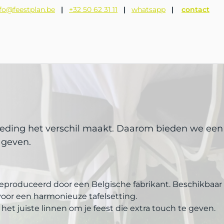
fo@feestplan.be
|
+32 50 62 31 11
|
whatsapp
|
contact
n
leding het verschil maakt. Daarom bieden we een u
 geven.
 Feestplan
eproduceerd door een Belgische fabrikant. Beschikbaar in 
 voor een harmonieuze tafelsetting.
e het juiste linnen om je feest die extra touch te geven.