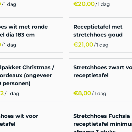
/
/
oes wit met ronde
Receptietafel met
el dia 183 cm
stretchhoes goud
/
/
elpakket Christmas /
Stretchhoes zwart v
ordeaux (ongeveer
receptietafel
0 personen)
/
/
hhoes wit voor
Stretchhoes Fuchsia
etafel
receptietafel minim