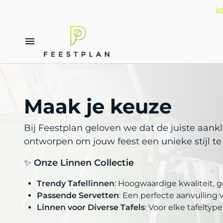
in
Afzetpalen en rode lopers
Inrichting en decoratie
Springkastelen
Funpakketten
Hoge tafels en tafels
Beursmeubilair huren
Dinnerpakketten
Lage tafels en linnen
Alle categorieën
Verkoop artikelen
Gedekte feesttafel
Stoelen en barkrukken en zitbanke
Glazen en porselein
Feestpakketten
Vuurpakketten
Maak je keuze
Lounge
Bestek
Meubilair
Beursmeubilair huren
Bij Feestplan geloven we dat de juiste aank
Bar en koeling
ontworpen om jouw feest een unieke stijl te
Cateringmaterialen
Overige cateringmaterialen
Bouw jouw feest stap voor stap met
✨
Onze Linnen Collectie
Tips en inspiratie
Hoe bestellen online?
Trendy Tafellinnen
: Hoogwaardige kwaliteit, g
Passende Servetten
: Een perfecte aanvulling
Linnen voor Diverse Tafels
: Voor elke tafeltyp