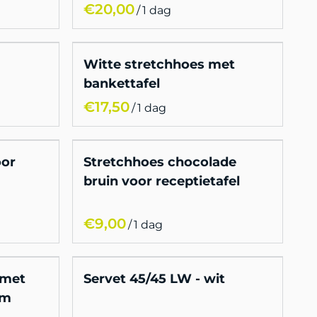
/
Witte stretchhoes met
bankettafel
/
oor
Stretchhoes chocolade
bruin voor receptietafel
/
 met
Servet 45/45 LW - wit
um