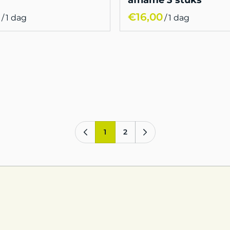
afname 3 stuks
/
/
1
2