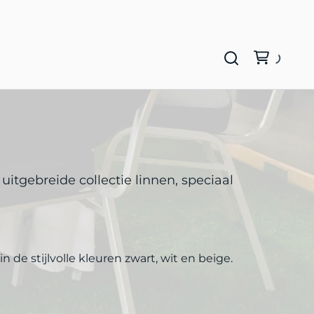
itgebreide collectie linnen, speciaal
de stijlvolle kleuren zwart, wit en beige.