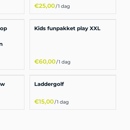
/
 op
Kids funpakket play XXL
n
/
ow
Laddergolf
/