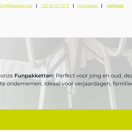
fo@feestplan.be
|
+32 50 62 31 11
|
whatsapp
|
contact
n
t onze
Funpakketten
! Perfect voor jong en oud, d
te ondernemen. Ideaal voor verjaardagen, familie
 Feestplan