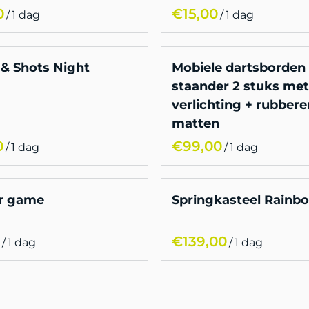
/
/
 & Shots Night
Mobiele dartsborden
staander 2 stuks met
verlichting + rubbere
matten
/
/
r game
Springkasteel Rainb
/
/