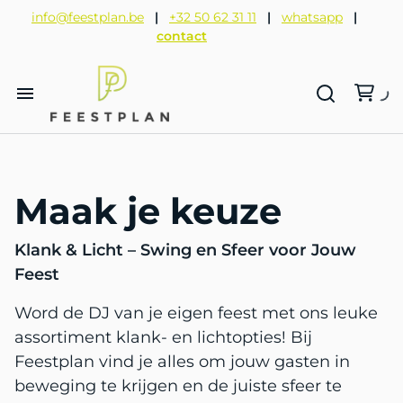
Nieuw in verhuur
Lounge pakketten
Volksspelen
info@feestplan.be
|
+32 50 62 31 11
|
whatsapp
|
contact
Afzetpalen en rode lopers
Inrichting en decoratie
Springkastelen
Funpakketten
Hoge tafels en tafels
Beursmeubilair huren
Dinnerpakketten
Lage tafels en linnen
Alle categorieën
Verkoop artikelen
Gedekte feesttafel
Stoelen en barkrukken en zitbanken
Glazen en porselein
Feestpakketten
Vuurpakketten
Maak je keuze
Lounge
Bestek
Meubilair
Beursmeubilair huren
Klank & Licht – Swing en Sfeer voor Jouw
Bar en koeling
Feest
Bouw jouw feest stap voor stap met
Cateringmaterialen
Overige cateringmaterialen
Feestplan
Word de DJ van je eigen feest met ons leuke
assortiment klank- en lichtopties! Bij
Tips en inspiratie
Hoe bestellen online?
Feestplan vind je alles om jouw gasten in
beweging te krijgen en de juiste sfeer te