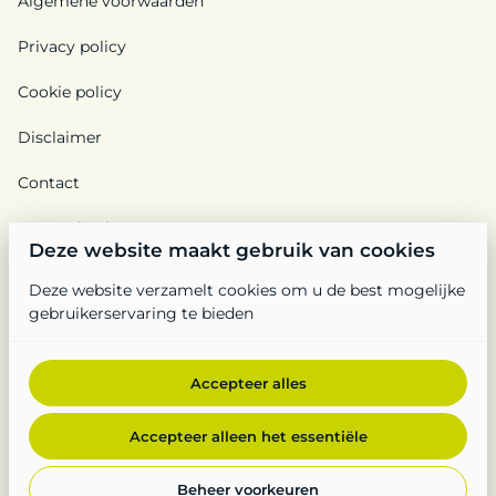
Algemene voorwaarden
Privacy policy
Cookie policy
Disclaimer
Contact
Ons verhaal
Deze website maakt gebruik van cookies
Deze website verzamelt cookies om u de best mogelijke
gebruikerservaring te bieden
Accepteer alles
2026 Feestplan. All right reserved. | BTW BE0688 944 577 |
Privacy policy
|
Powered by Booqable
Accepteer alleen het essentiële
Algemene voorwaarden
Privacy policy
Cookie policy
Disclaimer
Contact
Ons verhaal
Beheer voorkeuren