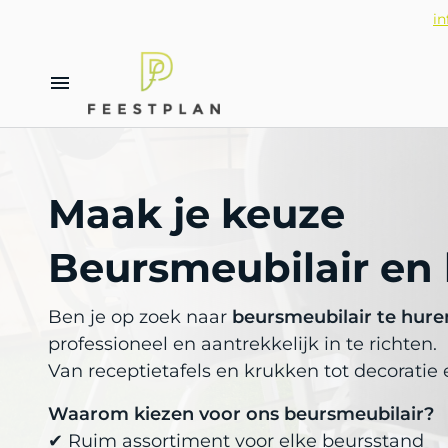
in
Afzetpalen en rode lopers
Inrichting en decoratie
Springkastelen
Funpakketten
Hoge tafels en tafels
Beursmeubilair huren
Dinnerpakketten
Lage tafels en linnen
Alle categorieën
Verkoop artikelen
Gedekte feesttafel
Stoelen en barkrukken en zitbanke
Glazen en porselein
Feestpakketten
Vuurpakketten
Maak je keuze
Lounge
Bestek
Meubilair
Beursmeubilair huren
Beursmeubilair en 
Bar en koeling
Cateringmaterialen
Overige cateringmaterialen
Ben je op zoek naar
beursmeubilair te hure
Bouw jouw feest stap voor stap met
professioneel en aantrekkelijk in te richten.
Tips en inspiratie
Hoe bestellen online?
Van receptietafels en krukken tot decoratie e
Waarom kiezen voor ons beursmeubilair?
✔ Ruim assortiment voor elke beursstand