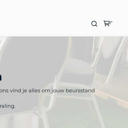
n
ons vind je alles om jouw beursstand
raling.