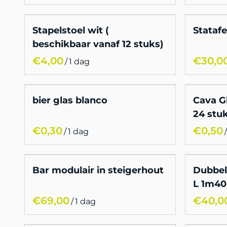
Stapelstoel wit (
Stataf
beschikbaar vanaf 12 stuks)
/
bier glas blanco
Cava G
24 stu
/
/
Bar modulair in steigerhout
Dubbele
L 1m40
/