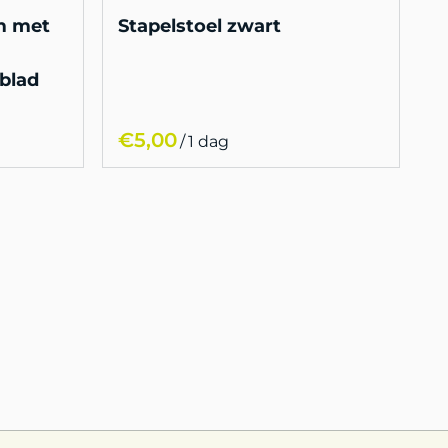
cm met
Stapelstoel zwart
pblad
/