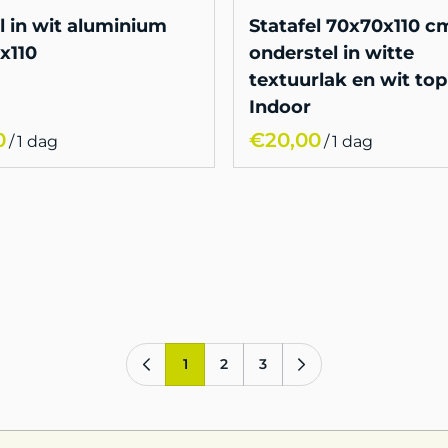
l in wit aluminium
Statafel 70x70x110 
x110
onderstel in witte
textuurlak en wit to
Indoor
/
/
1
2
3