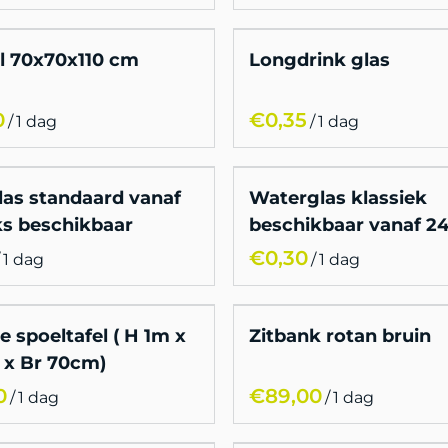
el 70x70x110 cm
Longdrink glas
/
/
las standaard vanaf
Waterglas klassiek
ks beschikbaar
beschikbaar vanaf 24
/
 spoeltafel ( H 1m x
Zitbank rotan bruin
 x Br 70cm)
/
/